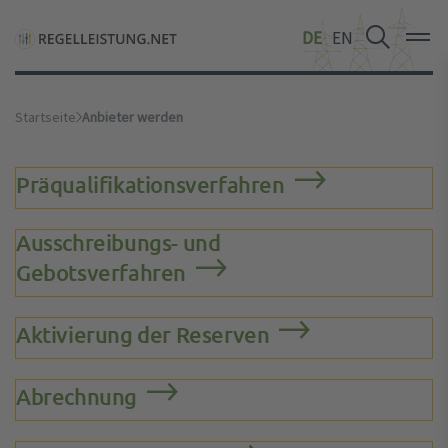
DE
DE
DE
EN
EN
EN
Startseite
Anbieter werden
Präqualifikationsverfahren
Ausschreibungs- und
Gebotsverfahren
Aktivierung der Reserven
Abrechnung